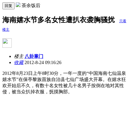
茶余饭后
回复
海南嬉水节多名女性遭扒衣袭胸骚扰
只看
楼主
楼主
八卦掌门
收藏
2012-8-24 09:16:26
2012年8月23日上午8时30分，一年一度的“中国海南七仙温泉
嬉水节”在保亭黎族苗族自治县七仙广场盛大开幕。在嬉水狂
欢开始后不久，有数十名女性被几十名男子按倒在地对其性
侵，被当众扒掉衣服，抚摸胸部。