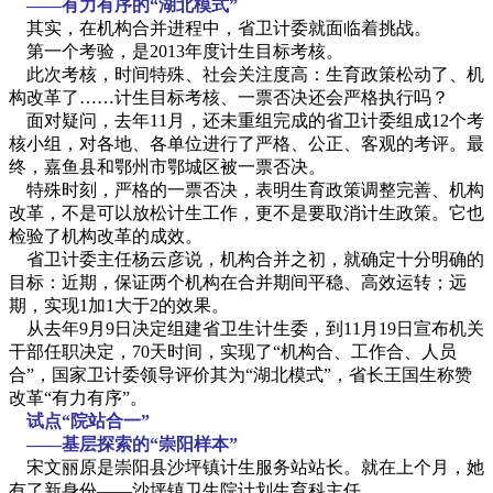
——有力有序的“湖北模式”
其实，在机构合并进程中，省卫计委就面临着挑战。
第一个考验，是2013年度计生目标考核。
此次考核，时间特殊、社会关注度高：生育政策松动了、机
构改革了……计生目标考核、一票否决还会严格执行吗？
面对疑问，去年11月，还未重组完成的省卫计委组成12个考
核小组，对各地、各单位进行了严格、公正、客观的考评。最
终，嘉鱼县和鄂州市鄂城区被一票否决。
特殊时刻，严格的一票否决，表明生育政策调整完善、机构
改革，不是可以放松计生工作，更不是要取消计生政策。它也
检验了机构改革的成效。
省卫计委主任杨云彦说，机构合并之初，就确定十分明确的
目标：近期，保证两个机构在合并期间平稳、高效运转；远
期，实现1加1大于2的效果。
从去年9月9日决定组建省卫生计生委，到11月19日宣布机关
干部任职决定，70天时间，实现了“机构合、工作合、人员
合”，国家卫计委领导评价其为“湖北模式”，省长王国生称赞
改革“有力有序”。
试点“院站合一”
——基层探索的“崇阳样本”
宋文丽原是崇阳县沙坪镇计生服务站站长。就在上个月，她
有了新身份——沙坪镇卫生院计划生育科主任。