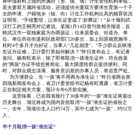
将申报材料上报到所属街（乡、镇、场）计生管理机构审核，
若夫妻双方属跨省流动，还须提供夫妻双方要求生育第一个子
女的申请、户籍地乡（镇、街）计生工作机构出具的婚育状况
证明等。“手续繁琐，让准生证变成了‘折腾证’！”从十堰到武
汉打工的王桐亮对记者说。某报1月14日曾刊发相关报道，反
映武汉市一双独家庭为办两孩证，往来居委会、街道办、单
位、单位所在街道和区政府部门20多次，加上回原籍恩施等，
耗时4个多月才办好证，当事人“几近崩溃”。“不少群众反映准
生证办证难，卫计委打算如何解决？”昨日发布会上，有记者
发问。杨有旺表示，除了即将取消一孩准生证外，符合政策
的“两孩”办证手续也将简化，最大限度给群众提供便利。同
时，对群众观念淡薄、服务意识差的办事人员，将追责严处。
为方便群众，生‘一孩’将不用再办准生证！”昨日省两会第
四场新闻发布会上，省卫计委党组书记杨有旺透露，省卫计委
正在制定相关方案，预计今年6月前实施。
这意味着，已在我省推行了30多年的“一孩”准生证将退出
历史舞台，湖北将成为国内首批取消“一孩”准生证的省份之
一。去年，我省出生人口约74万，其中七成为“一孩”，约52万
人 。
半个月取消一孩“准生证”