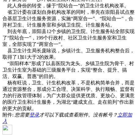
此人身份的转变，缘于“院站合一”的卫生计生机构改革。
省卫计委在谋划自身机构改革的同时，率先在崇阳县试点整
合基层卫生计生服务资源，实施“两室合一”、“院站合一”，合
并村卫生、计生服务室和乡镇卫生院、计生服务站。
到去年底，崇阳县12个乡镇的卫生院、计生服务站全部实现
了“院站合一”，199个行政村、社区卫生计生服务室和卫生
室，全部实现了“两室合一”。
县卫生计生局长庞咏说，乡镇计生、卫生服务机构整合后，
取得了1加1大于2的效果。
“崇阳样本”形成了以县医院为龙头、乡镇卫生院为骨干、村
卫生计生室为基础的三级服务平台，实现“整合、提升、搞
活、双赢、普惠”的目的。
杨有旺说，卫生、计生机构改革，不是机构简单合并，而是
通过资源整合，形成分工合理、决策科学、执行顺畅、监督有
力的行政管理体制，为广大群众提供更优质、更放心、更满意
的医疗卫生和计生服务，为湖北“建成支点、走在前列”作出新
的更大的贡献。
附件:
您需要
登录
才可以下载或查看附件。没有帐号？
立即加
入