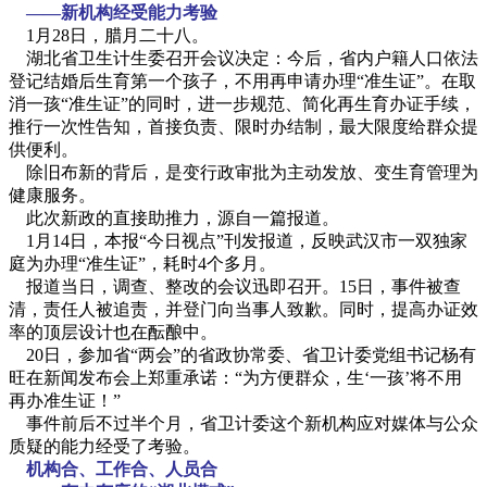
——新机构经受能力考验
1月28日，腊月二十八。
湖北省卫生计生委召开会议决定：今后，省内户籍人口依法
登记结婚后生育第一个孩子，不用再申请办理“准生证”。在取
消一孩“准生证”的同时，进一步规范、简化再生育办证手续，
推行一次性告知，首接负责、限时办结制，最大限度给群众提
供便利。
除旧布新的背后，是变行政审批为主动发放、变生育管理为
健康服务。
此次新政的直接助推力，源自一篇报道。
1月14日，本报“今日视点”刊发报道，反映武汉市一双独家
庭为办理“准生证”，耗时4个多月。
报道当日，调查、整改的会议迅即召开。15日，事件被查
清，责任人被追责，并登门向当事人致歉。同时，提高办证效
率的顶层设计也在酝酿中。
20日，参加省“两会”的省政协常委、省卫计委党组书记杨有
旺在新闻发布会上郑重承诺：“为方便群众，生‘一孩’将不用
再办准生证！”
事件前后不过半个月，省卫计委这个新机构应对媒体与公众
质疑的能力经受了考验。
机构合、工作合、人员合