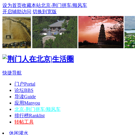
设为首页
收藏本站
北京-荆门拼车/顺风车
开启辅助访问
切换到宽版
快捷导航
门户
Portal
论坛
BBS
导读
Guide
应用
Manyou
北京-荆门拼车/顺风车
排行榜
Ranklist
转帖工具
休闲灌水