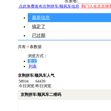
出发地
点此免费发布京荆拼车/顺风车信息
荆门人在北京拼
最新信息
搞定了
已过期
共有
0
条数据
浏览方式：
图文
列表
京荆拼车/顺风车人气
58934
64439
今日浏览
昨日浏览
京荆拼车/顺风车二维码