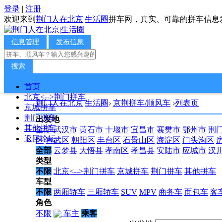
登录
|
注册
欢迎来到
荆门人在北京|生活圈
拼车网，真实、可靠的拼车信息
信息管理
发布信息
搜索
首页
北京<-->荆门拼车
荆门人在北京|生活圈
›
京荆拼车/顺风车
›
列表页
京城拼车
荆门拼车
出发地
其他拼车
全部
武汉市
黄石市
十堰市
宜昌市
襄樊市
鄂州市
荆
返回论坛
区
宣武区
朝阳区
丰台区
石景山区
海淀区
门头沟区
全部
云梦县
大悟县
孝南区
孝昌县
安陆市
应城市
汉
类型
不限
北京<-->荆门拼车
京城拼车
荆门拼车
其他拼车
车型
不限
两厢轿车
三厢轿车
SUV
MPV
商务车
面包车
客
角色
不限
车主
乘客