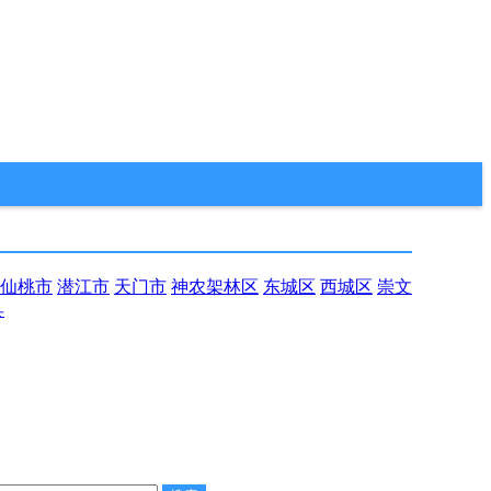
仙桃市
潜江市
天门市
神农架林区
东城区
西城区
崇文
县