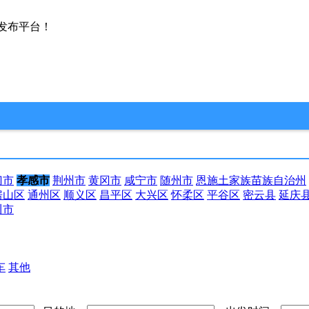
发布平台！
门市
孝感市
荆州市
黄冈市
咸宁市
随州市
恩施土家族苗族自治州
房山区
通州区
顺义区
昌平区
大兴区
怀柔区
平谷区
密云县
延庆
川市
车
其他