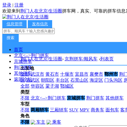
登录
|
注册
欢迎来到
荆门人在北京|生活圈
拼车网，真实、可靠的拼车信息
信息管理
发布信息
搜索
首页
北京<-->荆门拼车
荆门人在北京|生活圈
›
京荆拼车/顺风车
›
列表页
京城拼车
荆门拼车
出发地
其他拼车
全部
武汉市
黄石市
十堰市
宜昌市
襄樊市
鄂州市
荆
返回论坛
区
宣武区
朝阳区
丰台区
石景山区
海淀区
门头沟区
全部
华容区
粱子湖
鄂城区
类型
不限
北京<-->荆门拼车
京城拼车
荆门拼车
其他拼车
车型
不限
两厢轿车
三厢轿车
SUV
MPV
商务车
面包车
客
角色
不限
车主
乘客