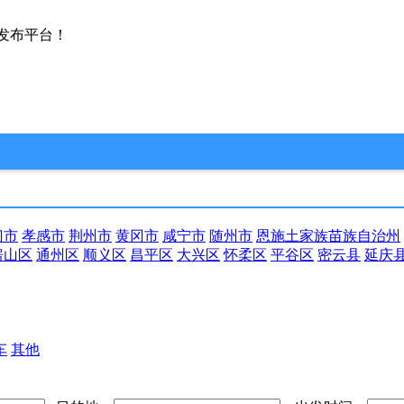
发布平台！
门市
孝感市
荆州市
黄冈市
咸宁市
随州市
恩施土家族苗族自治州
房山区
通州区
顺义区
昌平区
大兴区
怀柔区
平谷区
密云县
延庆
车
其他