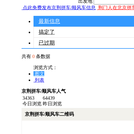
出发地
点此免费发布京荆拼车/顺风车信息
荆门人在北京拼
最新信息
搞定了
已过期
共有
0
条数据
浏览方式：
图文
列表
京荆拼车/顺风车人气
34363
64439
今日浏览
昨日浏览
京荆拼车/顺风车二维码