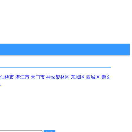
仙桃市
潜江市
天门市
神农架林区
东城区
西城区
崇文
县