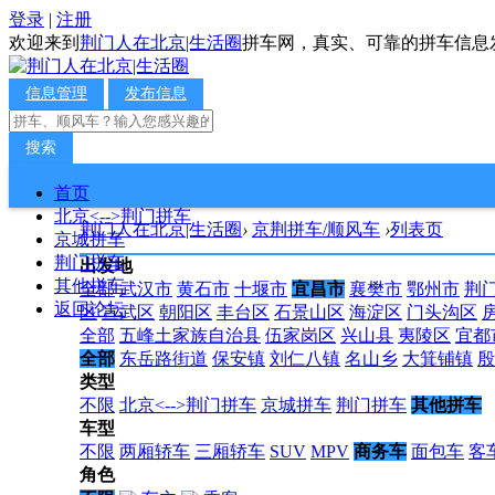
登录
|
注册
欢迎来到
荆门人在北京|生活圈
拼车网，真实、可靠的拼车信息
信息管理
发布信息
搜索
首页
北京<-->荆门拼车
荆门人在北京|生活圈
›
京荆拼车/顺风车
›
列表页
京城拼车
荆门拼车
出发地
其他拼车
全部
武汉市
黄石市
十堰市
宜昌市
襄樊市
鄂州市
荆
返回论坛
区
宣武区
朝阳区
丰台区
石景山区
海淀区
门头沟区
全部
五峰土家族自治县
伍家岗区
兴山县
夷陵区
宜都
全部
东岳路街道
保安镇
刘仁八镇
名山乡
大箕铺镇
殷
类型
不限
北京<-->荆门拼车
京城拼车
荆门拼车
其他拼车
车型
不限
两厢轿车
三厢轿车
SUV
MPV
商务车
面包车
客
角色