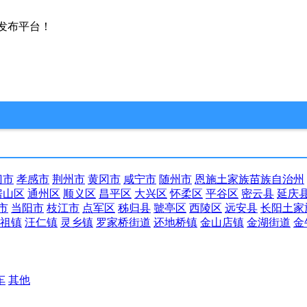
发布平台！
门市
孝感市
荆州市
黄冈市
咸宁市
随州市
恩施土家族苗族自治州
房山区
通州区
顺义区
昌平区
大兴区
怀柔区
平谷区
密云县
延庆
市
当阳市
枝江市
点军区
秭归县
虢亭区
西陵区
远安县
长阳土家
祖镇
汪仁镇
灵乡镇
罗家桥街道
还地桥镇
金山店镇
金湖街道
金
车
其他