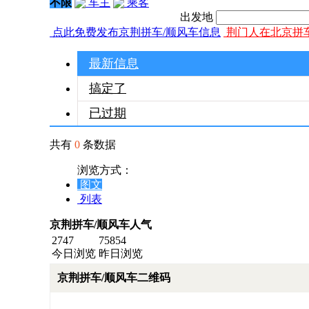
不限
车主
乘客
出发地
点此免费发布京荆拼车/顺风车信息
荆门人在北京拼
最新信息
搞定了
已过期
共有
0
条数据
浏览方式：
图文
列表
京荆拼车/顺风车人气
2747
75854
今日浏览
昨日浏览
京荆拼车/顺风车二维码