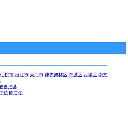
仙桃市
潜江市
天门市
神农架林区
东城区
西城区
崇文
县
族自治县
牛镇
陈贵镇