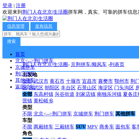
登录
|
注册
欢迎来到
荆门人在北京|生活圈
拼车网，真实、可靠的拼车信息
信息管理
发布信息
搜索
首页
北京<-->荆门拼车
荆门人在北京|生活圈
›
京荆拼车/顺风车
›
列表页
京城拼车
荆门拼车
出发地
其他拼车
全部
武汉市
黄石市
十堰市
宜昌市
襄樊市
鄂州市
荆
返回论坛
区
宣武区
朝阳区
丰台区
石景山区
海淀区
门头沟区
全部
东高村镇
兴谷街道
刘家店镇
南独乐河镇
夏各庄
营镇
黄松峪乡
类型
不限
北京<-->荆门拼车
京城拼车
荆门拼车
其他拼车
车型
不限
两厢轿车
三厢轿车
SUV
MPV
商务车
面包车
客
角色