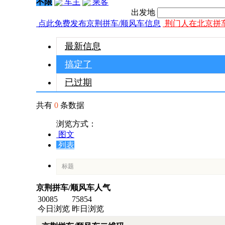
不限
车主
乘客
出发地
点此免费发布京荆拼车/顺风车信息
荆门人在北京拼
最新信息
搞定了
已过期
共有
0
条数据
浏览方式：
图文
列表
标题
途经
京荆拼车/顺风车人气
车型
30085
75854
今日浏览
昨日浏览
座位/人数
费用