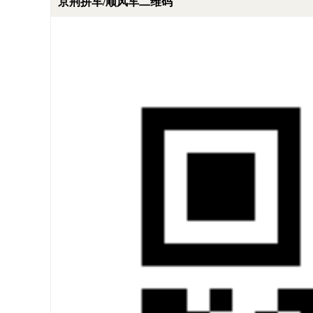
京荆拼车/顺风车二维码
状态