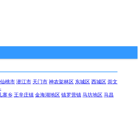
仙桃市
潜江市
天门市
神农架林区
东城区
西城区
崇文
县
儿寨乡
王辛庄镇
金海湖地区
镇罗营镇
马坊地区
马昌