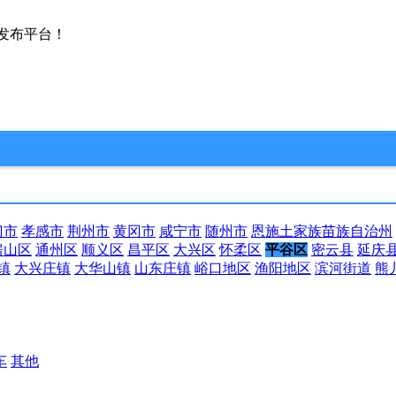
发布平台！
门市
孝感市
荆州市
黄冈市
咸宁市
随州市
恩施土家族苗族自治州
房山区
通州区
顺义区
昌平区
大兴区
怀柔区
平谷区
密云县
延庆
镇
大兴庄镇
大华山镇
山东庄镇
峪口地区
渔阳地区
滨河街道
熊
车
其他