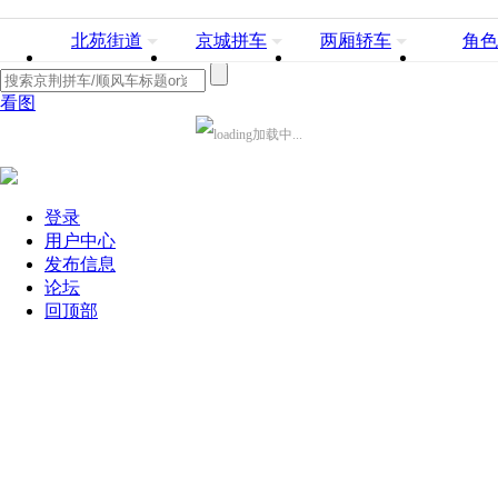
北苑街道
京城拼车
两厢轿车
角色
看图
加载中...
登录
用户中心
发布信息
论坛
回顶部