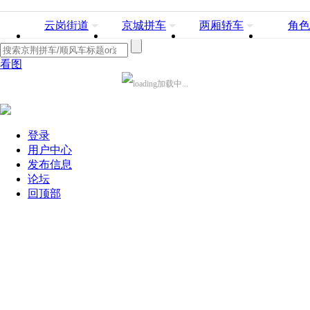
云岗街道
京城拼车
两厢轿车
角色
看图
加载中...
登录
用户中心
发布信息
论坛
回顶部