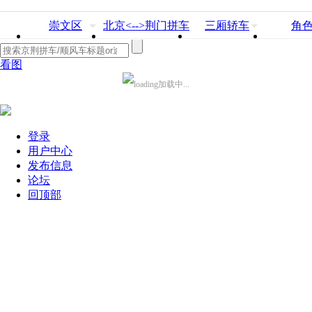
崇文区
北京<-->荆门拼车
三厢轿车
角
看图
加载中...
登录
用户中心
发布信息
论坛
回顶部