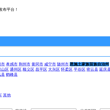
发布平台！
门市
孝感市
荆州市
黄冈市
咸宁市
随州市
恩施土家族苗族自治州
房山区
通州区
顺义区
昌平区
大兴区
怀柔区
平谷区
密云县
延庆
凤县
鹤峰县
车
其他