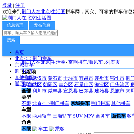
登录
|
注册
欢迎来到
荆门人在北京|生活圈
拼车网，真实、可靠的拼车信息
信息管理
发布信息
搜索
首页
北京<-->荆门拼车
荆门人在北京|生活圈
›
京荆拼车/顺风车
›
列表页
京城拼车
荆门拼车
出发地
其他拼车
全部
武汉市
黄石市
十堰市
宜昌市
襄樊市
鄂州市
荆
返回论坛
区
宣武区
朝阳区
丰台区
石景山区
海淀区
门头沟区
全部
利川市
咸丰县
宣恩县
巴东县
建始县
恩施市
来
类型
不限
北京<-->荆门拼车
京城拼车
荆门拼车
其他拼车
车型
不限
两厢轿车
三厢轿车
SUV
MPV
商务车
面包车
客
角色
不限
车主
乘客