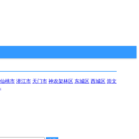
仙桃市
潜江市
天门市
神农架林区
东城区
西城区
崇文
县