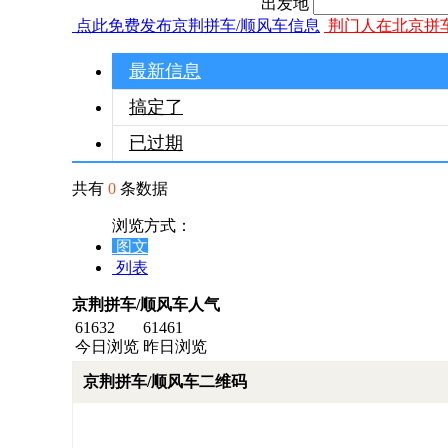
出发地
点此免费发布京荆拼车/顺风车信息
荆门人在北京拼
最新信息
搞定了
已过期
共有
0
条数据
浏览方式：
图文
列表
京荆拼车/顺风车人气
61632
61461
今日浏览
昨日浏览
京荆拼车/顺风车二维码